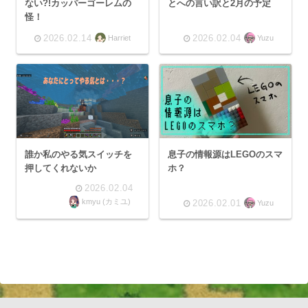
ない?!カッパーゴーレムの
とへの言い訳と2月の予定
怪！
2026.02.14
2026.02.04
Harriet
Yuzu
誰か私のやる気スイッチを
息子の情報源はLEGOのスマ
押してくれないか
ホ？
2026.02.04
kmyu (カミユ)
2026.02.01
Yuzu