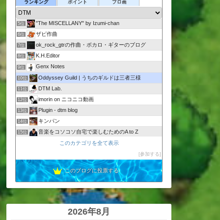
ギターがまともに弾けなくても打ち込みくらいならなんとか
ランキング
ポイント
ブロ画
3位
カムカム・シンセサイザー
4位
"The MISCELLANY" by Izumi-chan
5位
ザピ作曲
6位
ok_rock_gtrの作曲・ボカロ・ギターのブログ
7位
K.H.Editor
8位
Genx Notes
9位
Oddyssey Guild | うちのギルドは三者三様
10位
DTM Lab.
11位
imorin on ニコニコ動画
12位
Plugin - dtm blog
13位
キンパン
14位
音楽をコソコソ自宅で楽しむためのA to Z
15位
Tasteful Life
このカテゴリを全て表示
16位
DTM初心者が神曲の耳コピー再現に挑戦
参加する
17位
このブログに投票する
2026年8月