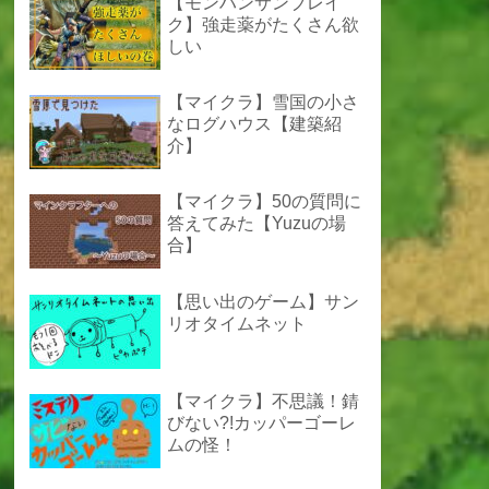
【モンハンサンブレイ
ク】強走薬がたくさん欲
しい
【マイクラ】雪国の小さ
なログハウス【建築紹
介】
【マイクラ】50の質問に
答えてみた【Yuzuの場
合】
【思い出のゲーム】サン
リオタイムネット
【マイクラ】不思議！錆
びない?!カッパーゴーレ
ムの怪！