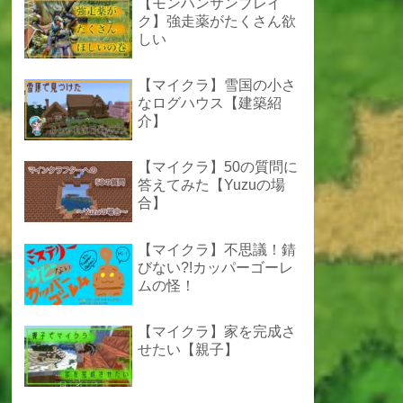
【モンハンサンブレイ
ク】強走薬がたくさん欲
しい
【マイクラ】雪国の小さ
なログハウス【建築紹
介】
【マイクラ】50の質問に
答えてみた【Yuzuの場
合】
【マイクラ】不思議！錆
びない?!カッパーゴーレ
ムの怪！
【マイクラ】家を完成さ
せたい【親子】