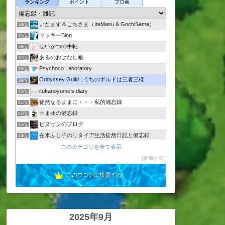
気まぐれ親父の雑記帳
ランキング
ポイント
ブロ画
32位
僕とポコチとエステとあなた
33位
いたます＆ごちさま（ItaMasu & GochiSama）
34位
マッキーBlog
35位
せいかつの手帖
36位
あるのおはなし帳
37位
Psychoco Laboratory
38位
Oddyssey Guild | うちのギルドは三者三様
39位
itukanoyume’s diary
40位
徒然なるままに・・・私的備忘録
41位
☆まゆの備忘録
42位
ピヌサンのブログ
43位
在米ふじ子のリタイア生活徒然日記と備忘録
44位
こんな日、あんな日 〜Kei's notes〜
このカテゴリを全て表示
45位
ちょっと知りたいIT活用の備忘録
参加する
46位
このブログに投票する
2025年9月