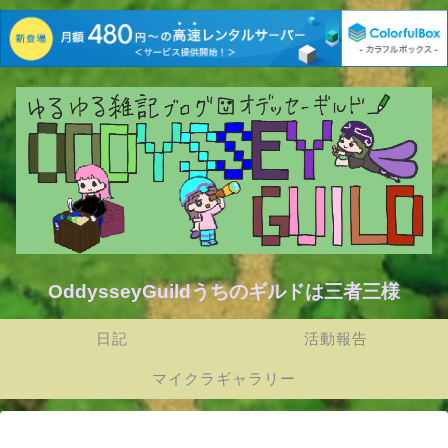
OddysseyGuildうちのギルドは三者三様
日記
活動報告
マイクラギャラリー