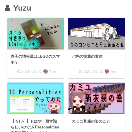
Yuzu
息子の情報源はLEGOのスマ
バ先の後輩の友達
ホ？
2026.02.01
2026.01.31
Yuzu
Yuzu
【INTJ-T】もはや一般常識
カミユ和服の姿のこと
らしいので16 Personalities