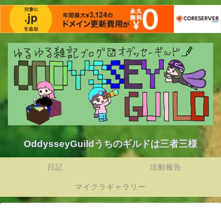
OddysseyGuildうちのギルドは三者三様
日記
活動報告
マイクラギャラリー