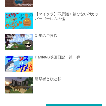
【マイクラ】不思議！錆びない?!カッ
パーゴーレムの怪！
新年のご挨拶
Harrietの映画日記 第一弾
襲撃者と旗と私