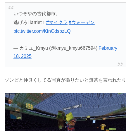
いつぞやの古代都市。
逃げろHarriet！
#マイクラ
#ウォーデン
pic.twitter.com/KinCdspzLQ
— カミユ_Kmyu (@kmyu_kmyu667594)
February
18, 2025
ゾンビと仲良くしてる写真が撮りたいと無茶を言われたり