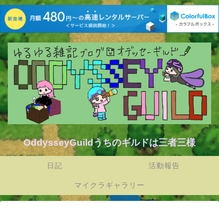
OddysseyGuildうちのギルドは三者三様
日記
活動報告
マイクラギャラリー