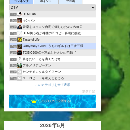
K.H.Editor
ランキング
ポイント
ブロ画
8位
Genx Notes
9位
DTM Lab.
10位
キンパン
11位
音楽をコソコソ自宅で楽しむためのA to Z
12位
DTM初心者が神曲の耳コピー再現に挑戦
13位
Tasteful Life
14位
Oddyssey Guild | うちのギルドは三者三様
15位
TOEIC900点を達成したオレの宅録゛
16位
書きたいことを書くだけさ
17位
プルメリアガーデン
18位
センチメンタルタイフーン
19位
ユーロビートを考えるところ
20位
Infinity_obstinacy
このカテゴリを全て表示
21位
Suifu Blog
参加する
22位
このブログに投票する
2026年5月