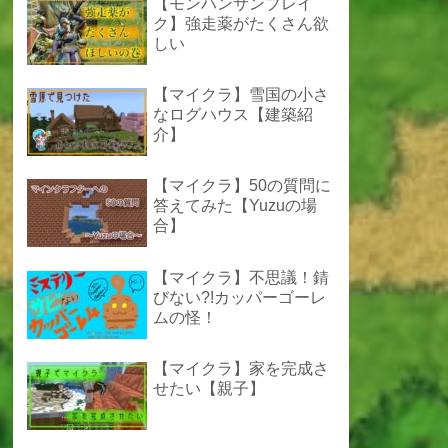
【モンハンサンブレイ
ク】強走薬がたくさん欲
しい
【マイクラ】雪国の小さ
なログハウス【建築紹
介】
【マイクラ】50の質問に
答えてみた【Yuzuの場
合】
【マイクラ】不思議！錆
びない?!カッパーゴーレ
ムの怪！
【マイクラ】家を完成さ
せたい【親子】