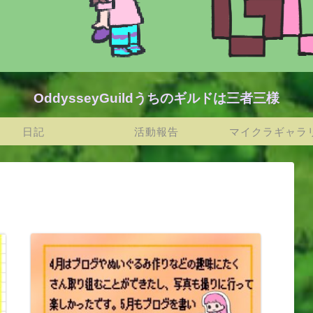
OddysseyGuildうちのギルドは三者三様
日記
活動報告
マイクラギャラ