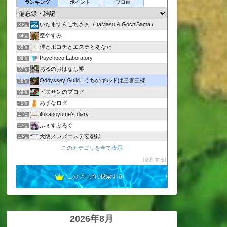
マッキーBlog
ランキング
ポイント
ブロ画
31位
気まぐれ親父の雑記帳
32位
いたます＆ごちさま（ItaMasu & GochiSama）
33位
空やすみ
34位
僕とポコチとエステとあなた
35位
Psychoco Laboratory
36位
あるのおはなし帳
37位
Oddyssey Guild | うちのギルドは三者三様
38位
ピヌサンのブログ
39位
あずなログ
40位
itukanoyume’s diary
41位
ふぇすぶろぐ
42位
大阪メンズエステ妄想録
43位
STUDIO KOKORONET | 工房 こころね
このカテゴリを全て表示
44位
徒然なるままに・・・私的備忘録
参加する
45位
このブログに投票する
2026年8月