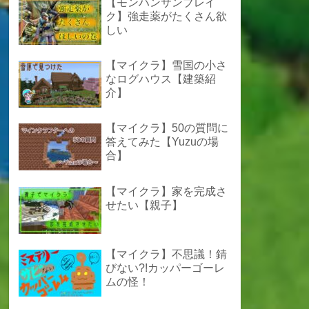
【モンハンサンブレイ
ク】強走薬がたくさん欲
しい
【マイクラ】雪国の小さ
なログハウス【建築紹
介】
【マイクラ】50の質問に
答えてみた【Yuzuの場
合】
【マイクラ】家を完成さ
せたい【親子】
【マイクラ】不思議！錆
びない?!カッパーゴーレ
ムの怪！