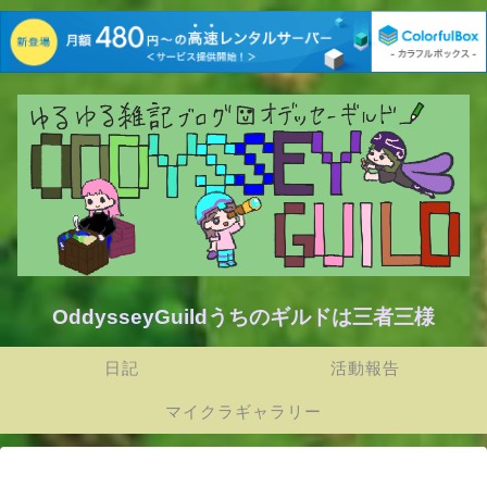
OddysseyGuildうちのギルドは三者三様
日記
活動報告
マイクラギャラリー