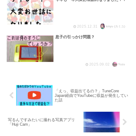
2025.12.31
kmyu (カミユ)
息子の引っかけ問題？
2025.09.02
Yuzu
「えっ、収益出てるの？」TuneCore
Japan経由でYouTubeに収益が発生してい
た話
写るんですみたいに撮れる写真アプリ
「Huji Cam」