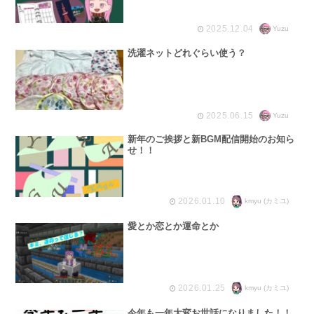
2025.12.04
Yuzu
洗濯ネットどれぐらい使う？
2025.06.15
Yuzu
新年のご挨拶と新BGM配信開始のお知ら
せ！！
2026.01.10
kmyu (カミユ)
愛とか恋とか運命とか
2026.01.25
kmyu (カミユ)
今年も一年大変お世話になりました！！