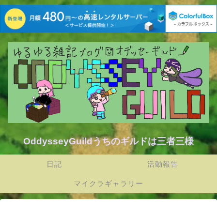
OddysseyGuildうちのギルドは三者三様
日記
活動報告
マイクラギャラリー