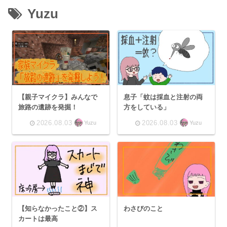
Yuzu
【親子マイクラ】みんなで
息子「蚊は採血と注射の両
旅路の遺跡を発掘！
方をしている」
2026.08.03
2026.08.03
Yuzu
Yuzu
【知らなかったこと②】ス
わさびのこと
カートは最高