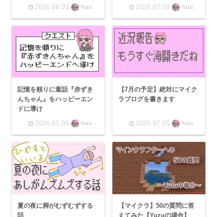
2026.08.01
2026.07.08
Yuzu
Yuzu
記憶を頼りに童話『赤ずき
【7月の予定】絶対にマイク
んちゃん』をハッピーエン
ラブログを書きます
ドに導け
2026.07.05
2026.07.05
Yuzu
Yuzu
夏の夜に脚がむずむずする
【マイクラ】50の質問に答
話
えてみた【Yuzuの場合】