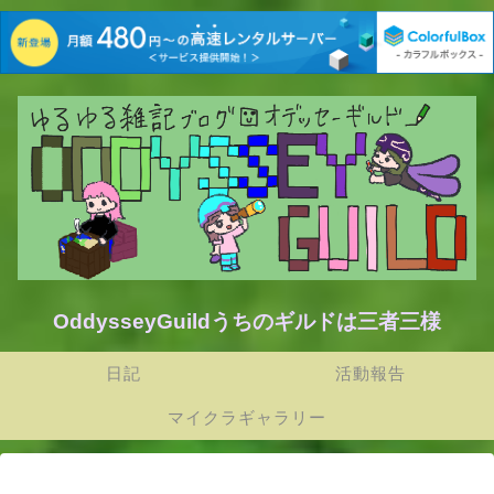
OddysseyGuildうちのギルドは三者三様
日記
活動報告
マイクラギャラリー