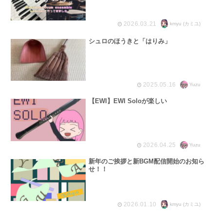
2026.03.21
kmyu (カミユ)
シュロのほうきと「はりみ」
2025.05.16
Yuzu
【EWI】EWI Soloが楽しい
2026.04.25
Yuzu
新年のご挨拶と新BGM配信開始のお知ら
せ！！
2026.01.10
kmyu (カミユ)