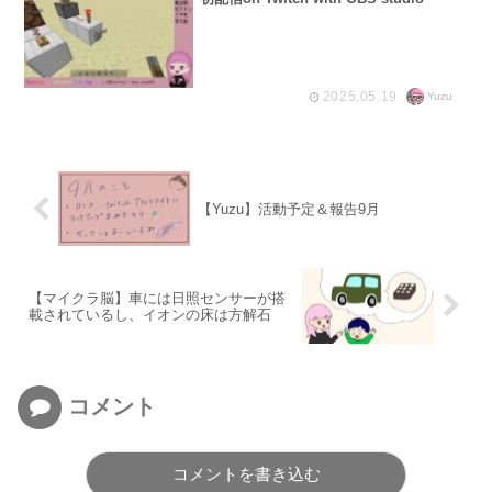
2025.05.19
Yuzu
【Yuzu】活動予定＆報告9月
【マイクラ脳】車には日照センサーが搭
載されているし、イオンの床は方解石
コメント
コメントを書き込む