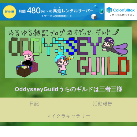
OddysseyGuildうちのギルドは三者三様
日記
活動報告
マイクラギャラリー