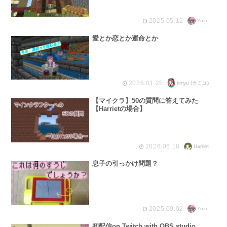
2025.05.12
Yuzu
愛とか恋とか運命とか
2026.01.25
kmyu (カミユ)
【マイクラ】50の質問に答えてみた
【Harrietの場合】
2026.06.18
Harriet
息子の引っかけ問題？
2025.09.02
Yuzu
初配信on Twitch with OBS studio