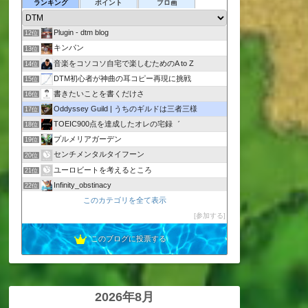
Tasteful Life
ランキング
ポイント
ブロ画
10位
DTM Lab.
11位
Plugin - dtm blog
12位
キンパン
13位
音楽をコソコソ自宅で楽しむためのA to Z
14位
DTM初心者が神曲の耳コピー再現に挑戦
15位
書きたいことを書くだけさ
16位
Oddyssey Guild | うちのギルドは三者三様
17位
TOEIC900点を達成したオレの宅録゛
18位
プルメリアガーデン
19位
センチメンタルタイフーン
20位
ユーロビートを考えるところ
21位
Infinity_obstinacy
22位
Suifu Blog
このカテゴリを全て表示
23位
フンメル研究ノート〜Review〜
参加する
24位
このブログに投票する
2026年8月