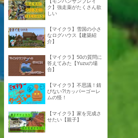
【モンハンサンブレイ
ク】強走薬がたくさん欲
しい
【マイクラ】雪国の小さ
なログハウス【建築紹
介】
【マイクラ】50の質問に
答えてみた【Yuzuの場
合】
【マイクラ】不思議！錆
びない?!カッパーゴーレ
ムの怪！
【マイクラ】家を完成さ
せたい【親子】