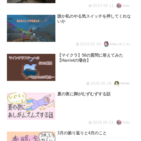
2025.08.11
Yuzu
誰か私のやる気スイッチを押してくれな
いか
2026.02.04
kmyu (カミユ)
【マイクラ】50の質問に答えてみた
【Harrietの場合】
2026.06.18
Harriet
夏の夜に脚がむずむずする話
2026.06.21
Yuzu
3月の振り返りと4月のこと