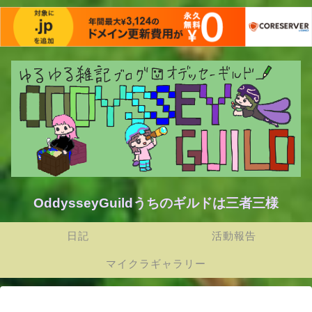
OddysseyGuildうちのギルドは三者三様
日記
活動報告
マイクラギャラリー