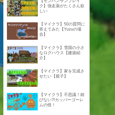
【モンハンサンブレイ
ク】強走薬がたくさん欲
しい
【マイクラ】50の質問に
答えてみた【Yuzuの場
合】
【マイクラ】雪国の小さ
なログハウス【建築紹
介】
【マイクラ】家を完成さ
せたい【親子】
【マイクラ】不思議！錆
びない?!カッパーゴーレ
ムの怪！