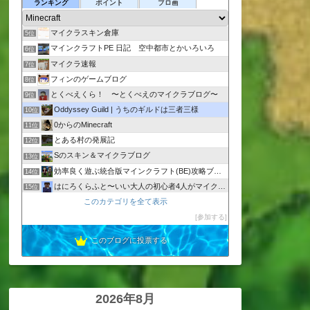
萎えと飽きの狭間で
ランキング
ポイント
ブロ画
3位
オロオロKTのマイクラブログ
4位
マイクラスキン倉庫
5位
マインクラフトPE 日記 空中都市とかいろいろ
6位
マイクラ速報
7位
フィンのゲームブログ
8位
とくべえくら！ 〜とくべえのマイクラブログ〜
9位
Oddyssey Guild | うちのギルドは三者三様
10位
0からのMinecraft
11位
とある村の発展記
12位
Sのスキン＆マイクラブログ
13位
効率良く遊ぶ統合版マインクラフト(BE)攻略ブログ
14位
はにろくらふと〜いい大人の初心者4人がマイクラガチハマり〜
15位
気まぐれ旅人のマインクラフト
このカテゴリを全て表示
16位
ねぷちゅーんのマイクラ日記
参加する
17位
このブログに投票する
2026年8月