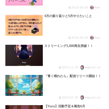
2026.03.04
Yuzu
4月の振り返りと5月やりたいこと
2026.05.09
Yuzu
ストリーミング1,000再生突破！！
2025.11.24
kmyu (カミユ)
「青く晴れたら」配信リリース開始！！
2025.07.29
kmyu (カミユ)
【Yuzu】活動予定＆報告6月