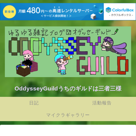
OddysseyGuildうちのギルドは三者三様
日記
活動報告
マイクラギャラリー