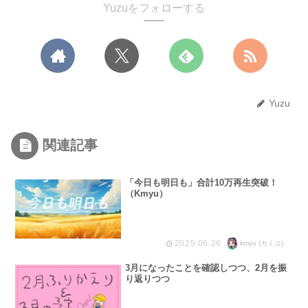
Yuzuをフォローする
Yuzu
関連記事
「今日も明日も」合計10万再生突破！
（Kmyu）
2025.06.26
kmyu (カミユ)
3月になったことを確認しつつ、2月を振
り返りつつ