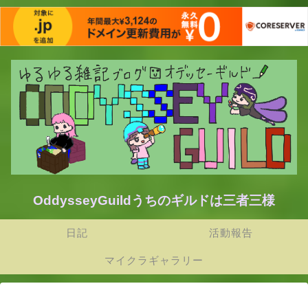
OddysseyGuildうちのギルドは三者三様
日記
活動報告
マイクラギャラリー