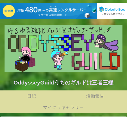
OddysseyGuildうちのギルドは三者三様
日記
活動報告
マイクラギャラリー